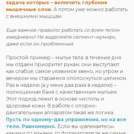
задача которых – включить глубокие
мышечные слои.
А потом уже можно работать
с внешними мышцам.
Еще важное правило: работать со всем телом
ежедневно! Не выделяйте сегмент-«кумир»,
даже если он проблемный.
Простой пример – мытье тела: в течение дня
мы отдаем приоритет рукам, они выступают
как слабое, самое уязвимое звено, но утром и
вечером мы стараемся ополоснуться целиком.
Раз в неделю (а у меня два раза в неделю) –
полноценная баня с качественным мытьем.
Этот подход лежит в основе чистоты и
здоровья кожи. В работе с опорно-
двигательным аппаратом такая же логика.
Пусть по одному-два упражнения, но на все
тело. Равномерно.
Если вы «увлекаетесь»
какими-то зонами, то формируете те же самые